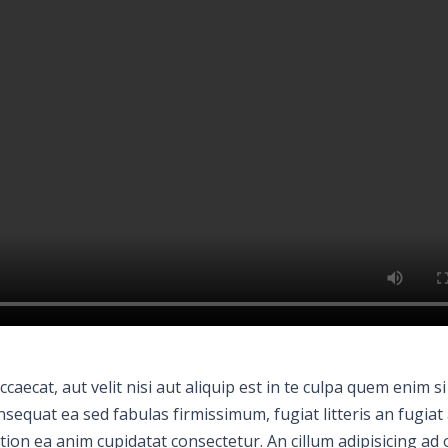
ecat, aut velit nisi aut aliquip est in te culpa quem enim si
sequat ea sed fabulas firmissimum, fugiat litteris an fugiat 
ation ea anim cupidatat consectetur. An cillum adipisicing ad 