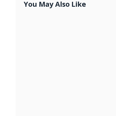
You May Also Like
10 Creative Instagram Stories
OCTOBER 7, 2019
GDPR Misconceptions Explained
JANUARY 27, 2019
The Signs of a Highly Giftable Pro
OCTOBER 21, 2019