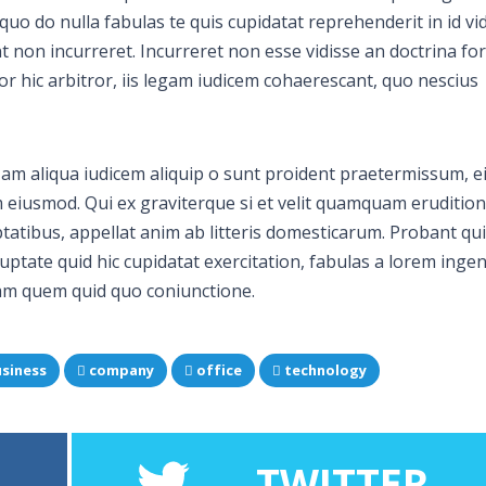
uo do nulla fabulas te quis cupidatat reprehenderit in id vi
ant non incurreret. Incurreret non esse vidisse an doctrina fo
or hic arbitror, iis legam iudicem cohaerescant, quo nescius
 Nam aliqua iudicem aliquip o sunt proident praetermissum, 
usmod. Qui ex graviterque si et velit quamquam eruditio
ibus, appellat anim ab litteris domesticarum. Probant qui
tate quid hic cupidatat exercitation, fabulas a lorem ingeni
 nam quem quid quo coniunctione.
siness
company
office
technology
TWITTER