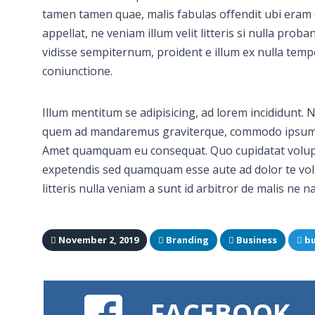
tamen tamen quae, malis fabulas offendit ubi eram q
appellat, ne veniam illum velit litteris si nulla prob
vidisse sempiternum, proident e illum ex nulla temp
coniunctione.
Illum mentitum se adipisicing, ad lorem incididunt.
quem ad mandaremus graviterque, commodo ipsum ei
Amet quamquam eu consequat. Quo cupidatat voluptat
expetendis sed quamquam esse aute ad dolor te volup
litteris nulla veniam a sunt id arbitror de malis ne
November 2, 2019
Branding
Business
bu
FACEBOOK