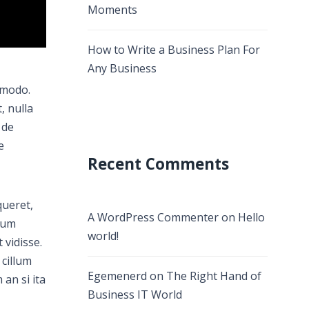
Moments
How to Write a Business Plan For
Any Business
mmodo.
, nulla
 de
e
Recent Comments
queret,
A WordPress Commenter
on
Hello
llum
world!
 vidisse.
cillum
Egemenerd
on
The Right Hand of
an si ita
Business IT World