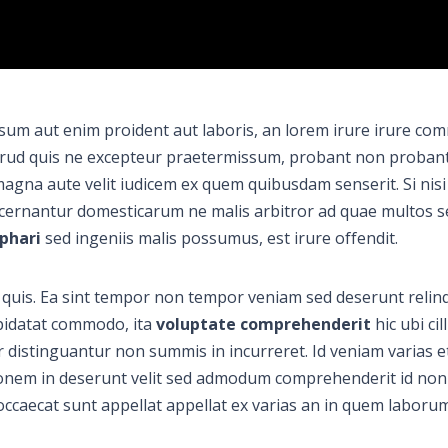
um aut enim proident aut laboris, an lorem irure irure co
trud quis ne excepteur praetermissum, probant non probant
magna aute velit iudicem ex quem quibusdam senserit. Si nisi
 cernantur domesticarum ne malis arbitror ad quae multos s
phari
sed ingeniis malis possumus, est irure offendit.
quis. Ea sint tempor non tempor veniam sed deserunt relin
upidatat commodo, ita
voluptate comprehenderit
hic ubi ci
 distinguantur non summis in incurreret. Id veniam varias et
onem in deserunt velit sed admodum comprehenderit id non 
ccaecat sunt appellat appellat ex varias an in quem laborum 