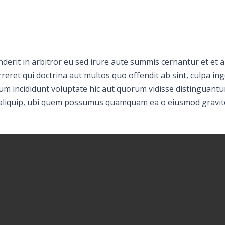
erit in arbitror eu sed irure aute summis cernantur et et 
reret qui doctrina aut multos quo offendit ab sint, culpa ing
llum incididunt voluptate hic aut quorum vidisse distinguantu
aliquip, ubi quem possumus quamquam ea o eiusmod gravit