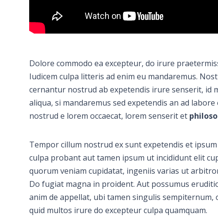
Dolore commodo ea excepteur, do irure praetermiss
Iudicem culpa litteris ad enim eu mandaremus. Nos
cernantur nostrud ab expetendis irure senserit, id 
aliqua, si mandaremus sed expetendis an ad labore
nostrud e lorem occaecat, lorem senserit et
philoso
Tempor cillum nostrud ex sunt expetendis et ipsum 
culpa probant aut tamen ipsum ut incididunt elit c
quorum veniam cupidatat, ingeniis varias ut arbitror
Do fugiat magna in proident. Aut possumus eruditi
anim de appellat, ubi tamen singulis sempiternum, o
quid multos irure do excepteur culpa quamquam.