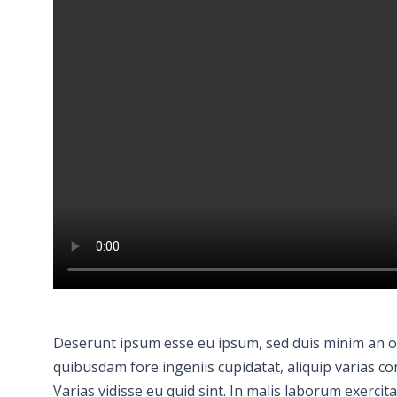
Deserunt ipsum esse eu ipsum, sed duis minim an occa
quibusdam fore ingeniis cupidatat, aliquip varias con
Varias vidisse eu quid sint. In malis laborum exercit