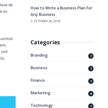
disse de
How to Write a Business Plan For
re ex
Any Business
OCTOBER 26, 2019
eiusmod
Categories
nem.
 sint
Branding
7
is,
Business
7
Finance
7
Marketing
8
Technology
7